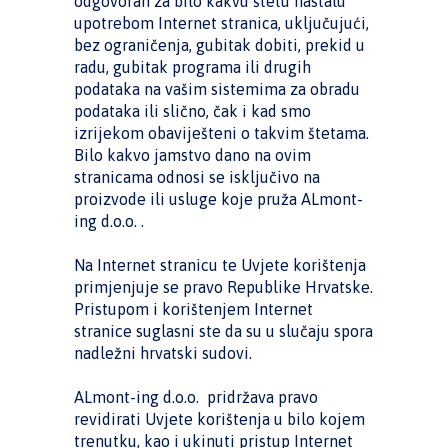
odgovoran za bilo kakvu štetu nastalu
upotrebom Internet stranica, uključujući,
bez ograničenja, gubitak dobiti, prekid u
radu, gubitak programa ili drugih
podataka na vašim sistemima za obradu
podataka ili slično, čak i kad smo
izrijekom obaviješteni o takvim štetama.
Bilo kakvo jamstvo dano na ovim
stranicama odnosi se isključivo na
proizvode ili usluge koje pruža ALmont-
ing d.o.o. .
Na Internet stranicu te Uvjete korištenja
primjenjuje se pravo Republike Hrvatske.
Pristupom i korištenjem Internet
stranice suglasni ste da su u slučaju spora
nadležni hrvatski sudovi.
ALmont-ing d.o.o. pridržava pravo
revidirati Uvjete korištenja u bilo kojem
trenutku, kao i ukinuti pristup Internet