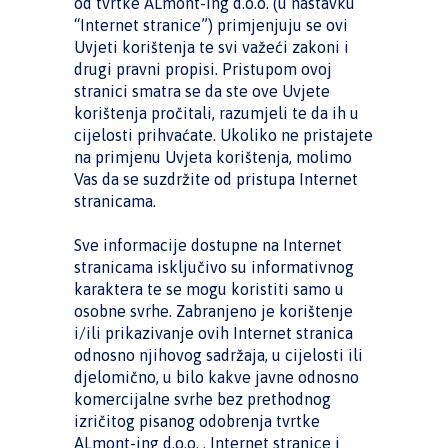
od tvrtke ALmont-ing d.o.o. (u nastavku
“Internet stranice”) primjenjuju se ovi
Uvjeti korištenja te svi važeći zakoni i
drugi pravni propisi. Pristupom ovoj
stranici smatra se da ste ove Uvjete
korištenja pročitali, razumjeli te da ih u
cijelosti prihvaćate. Ukoliko ne pristajete
na primjenu Uvjeta korištenja, molimo
Vas da se suzdržite od pristupa Internet
stranicama.
Sve informacije dostupne na Internet
stranicama isključivo su informativnog
karaktera te se mogu koristiti samo u
osobne svrhe. Zabranjeno je korištenje
i/ili prikazivanje ovih Internet stranica
odnosno njihovog sadržaja, u cijelosti ili
djelomično, u bilo kakve javne odnosno
komercijalne svrhe bez prethodnog
izričitog pisanog odobrenja tvrtke
ALmont-ing d.o.o. . Internet stranice i