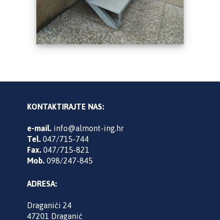
KONTAKTIRAJTE NAS:
e-mail.
info@almont-ing.hr
Tel.
047/715-744
Fax.
047/715-821
Mob.
098/247-845
ADRESA:
Draganići 24
47201 Draganić