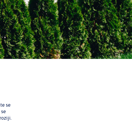
te se
 se
oziji.