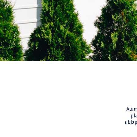
Alum
pl
uklap