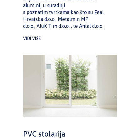
aluminij u suradnji
s poznatim tvrtkama kao što su Feal
Hrvatska d.o.o., Metalmin MP
d.o.o., AluK Tim d.o.o. , te Antal d.o.o.
VIDI VIŠE
PVC stolarija